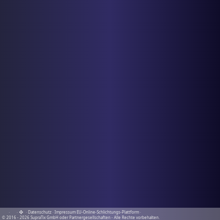
·
·
·
Datenschutz
·
Impressum
EU-Online-Schlichtungs-Plattform
·
© 2016 - 2026 SupraTix GmbH oder Partnergesellschaften - Alle Rechte vorbehalten.