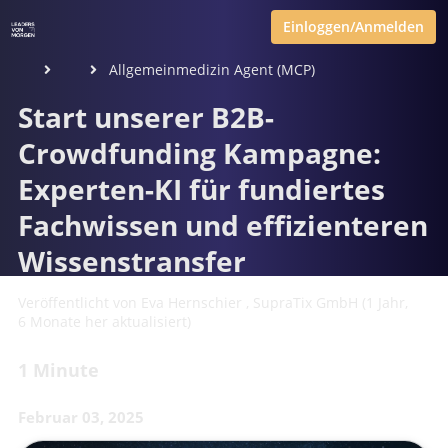
Einloggen/Anmelden
Allgemeinmedizin Agent (MCP)
Start unserer B2B-
Crowdfunding Kampagne:
Experten-KI für fundiertes
Fachwissen und effizienteren
Wissenstransfer
Veröffentlicht von
Eva Hernschier
,
SupraTix GmbH
(1 Jahr,
6 Monate her aktualisiert)
1 Minute
Februar 03, 2025