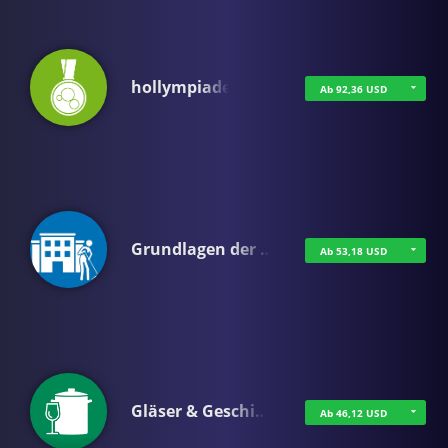
hollympiade
Ab 92,36 USD
Grundlagen der …
Ab 53,18 USD
Gläser & Geschi…
Ab 46,12 USD