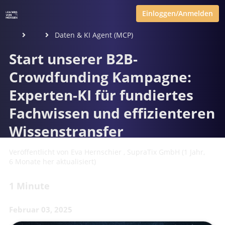
Einloggen/Anmelden
Daten & KI Agent (MCP)
Start unserer B2B-
Crowdfunding Kampagne:
Experten-KI für fundiertes
Fachwissen und effizienteren
Wissenstransfer
Veröffentlicht von
Eva Hernschier
,
SupraTix GmbH
(1 Jahr,
6 Monate her aktualisiert)
1 Minute
Februar 03, 2025