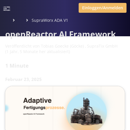
Einloggen/Anmelden
SupraWorx ADA V1
openReactor AI Framework
Veröffentlicht von
Tobias Goecke (Göcke)
,
SupraTix GmbH
(1 Jahr, 5 Monate her aktualisiert)
1 Minute
Februar 23, 2025