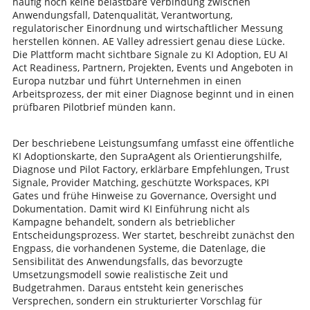
häufig noch keine belastbare Verbindung zwischen
Anwendungsfall, Datenqualität, Verantwortung,
regulatorischer Einordnung und wirtschaftlicher Messung
herstellen können. AE Valley adressiert genau diese Lücke.
Die Plattform macht sichtbare Signale zu KI Adoption, EU AI
Act Readiness, Partnern, Projekten, Events und Angeboten in
Europa nutzbar und führt Unternehmen in einen
Arbeitsprozess, der mit einer Diagnose beginnt und in einen
prüfbaren Pilotbrief münden kann.
Der beschriebene Leistungsumfang umfasst eine öffentliche
KI Adoptionskarte, den SupraAgent als Orientierungshilfe,
Diagnose und Pilot Factory, erklärbare Empfehlungen, Trust
Signale, Provider Matching, geschützte Workspaces, KPI
Gates und frühe Hinweise zu Governance, Oversight und
Dokumentation. Damit wird KI Einführung nicht als
Kampagne behandelt, sondern als betrieblicher
Entscheidungsprozess. Wer startet, beschreibt zunächst den
Engpass, die vorhandenen Systeme, die Datenlage, die
Sensibilität des Anwendungsfalls, das bevorzugte
Umsetzungsmodell sowie realistische Zeit und
Budgetrahmen. Daraus entsteht kein generisches
Versprechen, sondern ein strukturierter Vorschlag für