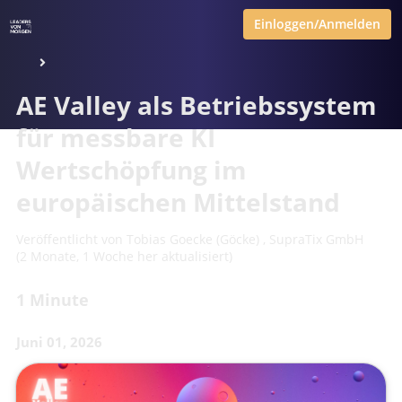
Einloggen/Anmelden
AE Valley als Betriebssystem
für messbare KI
Wertschöpfung im
europäischen Mittelstand
Veröffentlicht von
Tobias Goecke (Göcke)
,
SupraTix GmbH
(2 Monate, 1 Woche her aktualisiert)
1 Minute
Juni 01, 2026