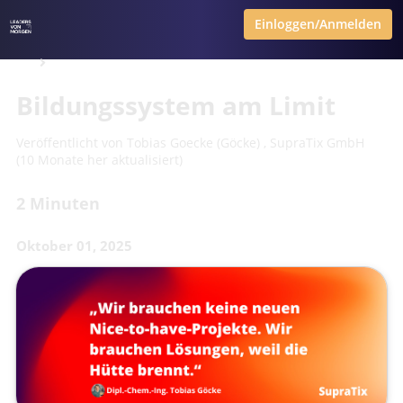
Einloggen/Anmelden
Bildungssystem am Limit
Veröffentlicht von
Tobias Goecke (Göcke)
,
SupraTix GmbH
(10 Monate her aktualisiert)
2 Minuten
Oktober 01, 2025