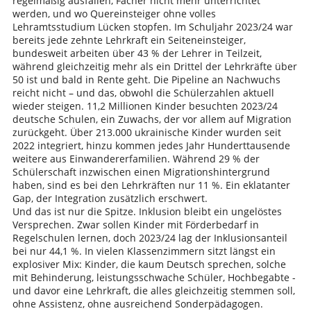
regelmäßig ausfallen, Fächer nicht mehr unterrichtet
werden, und wo Quereinsteiger ohne volles
Lehramtsstudium Lücken stopfen. Im Schuljahr 2023/24 war
bereits jede zehnte Lehrkraft ein Seiteneinsteiger,
bundesweit arbeiten über 43 % der Lehrer in Teilzeit,
während gleichzeitig mehr als ein Drittel der Lehrkräfte über
50 ist und bald in Rente geht. Die Pipeline an Nachwuchs
reicht nicht – und das, obwohl die Schülerzahlen aktuell
wieder steigen. 11,2 Millionen Kinder besuchten 2023/24
deutsche Schulen, ein Zuwachs, der vor allem auf Migration
zurückgeht. Über 213.000 ukrainische Kinder wurden seit
2022 integriert, hinzu kommen jedes Jahr Hunderttausende
weitere aus Einwandererfamilien. Während 29 % der
Schülerschaft inzwischen einen Migrationshintergrund
haben, sind es bei den Lehrkräften nur 11 %. Ein eklatanter
Gap, der Integration zusätzlich erschwert.
Und das ist nur die Spitze. Inklusion bleibt ein ungelöstes
Versprechen. Zwar sollen Kinder mit Förderbedarf in
Regelschulen lernen, doch 2023/24 lag der Inklusionsanteil
bei nur 44,1 %. In vielen Klassenzimmern sitzt längst ein
explosiver Mix: Kinder, die kaum Deutsch sprechen, solche
mit Behinderung, leistungsschwache Schüler, Hochbegabte -
und davor eine Lehrkraft, die alles gleichzeitig stemmen soll,
ohne Assistenz, ohne ausreichend Sonderpädagogen.