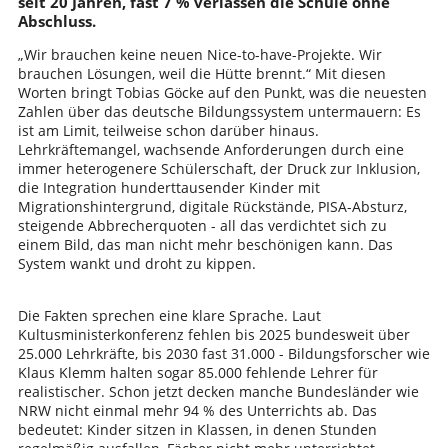
seit 20 Jahren, fast 7 % verlassen die Schule ohne
Abschluss.
„Wir brauchen keine neuen Nice-to-have-Projekte. Wir
brauchen Lösungen, weil die Hütte brennt.“ Mit diesen
Worten bringt Tobias Göcke auf den Punkt, was die neuesten
Zahlen über das deutsche Bildungssystem untermauern: Es
ist am Limit, teilweise schon darüber hinaus.
Lehrkräftemangel, wachsende Anforderungen durch eine
immer heterogenere Schülerschaft, der Druck zur Inklusion,
die Integration hunderttausender Kinder mit
Migrationshintergrund, digitale Rückstände, PISA-Absturz,
steigende Abbrecherquoten - all das verdichtet sich zu
einem Bild, das man nicht mehr beschönigen kann. Das
System wankt und droht zu kippen.
Die Fakten sprechen eine klare Sprache. Laut
Kultusministerkonferenz fehlen bis 2025 bundesweit über
25.000 Lehrkräfte, bis 2030 fast 31.000 - Bildungsforscher wie
Klaus Klemm halten sogar 85.000 fehlende Lehrer für
realistischer. Schon jetzt decken manche Bundesländer wie
NRW nicht einmal mehr 94 % des Unterrichts ab. Das
bedeutet: Kinder sitzen in Klassen, in denen Stunden