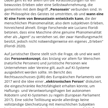
Dabei geht es vor allem um die Voraussetzungen für ein
bewusstes Erleben oder eine Selbstwahrnehmung, die
gemeinhin mit dem Begriff „
Personsein
“ verbunden sind. In
der Philosophie des Geistes ist umstritten, ob und
wann eine
KI eine Form von Bewusstsein entwickeln kann
, die der
menschlichen Phänomenalität, also dem subjektiven Erleben,
hinreichend ähnelt. Einige Forschende wie Luciano Floridi
betonen, dass eine Maschine ohne genuine Phänomenalität
eher als „Agent“ zu verstehen sei, der zwar Handlungsmacht
besitzt, jedoch nicht notwendigerweise ein eigenes „Erleben“
(Floridi 2020).
Auf juristischer Ebene stellt sich die Frage, ob und wie weit
das
Personenkonzept
, das bislang vor allem für Menschen
(natürliche Personen) und juristische Personen wie
Unternehmen oder Vereine gilt, auch auf KI-Systeme
ausgedehnt werden sollte. Im Bericht des
Rechtsausschusses (JURI) des Europäischen Parlaments von
2017 wird die Idee einer „
elektronischen Person
“ diskutiert,
die eingeschränkte Rechtsfähigkeit erhalten könnte, um
Haftungs- und Verantwortungsfragen bei autonomen
Robotern und KI-Systemen zu regeln (European Parliament
2017). Eine solche Teillösung würde allerdings keine
vollständige Gleichsetzung mit menschlichen Subjekten