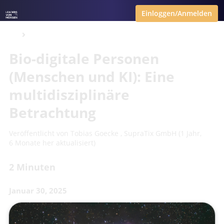
Einloggen/Anmelden
Bio-digitale Personen
(Menschen und KI): Eine
multidisziplinäre
Betrachtung
Veröffentlicht von
Tobias Goecke
,
SupraTix GmbH
(1 Jahr,
6 Monate her aktualisiert)
2 Minuten
Januar 30, 2025