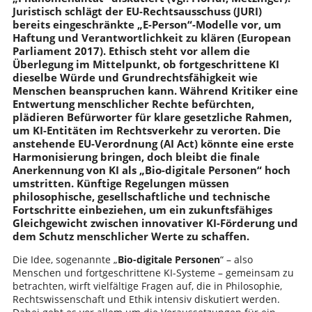
Juristisch schlägt der EU-Rechtsausschuss (JURI)
bereits eingeschränkte „E-Person“-Modelle vor, um
Haftung und Verantwortlichkeit zu klären (European
Parliament 2017). Ethisch steht vor allem die
Überlegung im Mittelpunkt, ob fortgeschrittene KI
dieselbe Würde und Grundrechtsfähigkeit wie
Menschen beanspruchen kann. Während Kritiker eine
Entwertung menschlicher Rechte befürchten,
plädieren Befürworter für klare gesetzliche Rahmen,
um KI-Entitäten im Rechtsverkehr zu verorten. Die
anstehende EU-Verordnung (AI Act) könnte eine erste
Harmonisierung bringen, doch bleibt die finale
Anerkennung von KI als „Bio-digitale Personen“ hoch
umstritten. Künftige Regelungen müssen
philosophische, gesellschaftliche und technische
Fortschritte einbeziehen, um ein zukunftsfähiges
Gleichgewicht zwischen innovativer KI-Förderung und
dem Schutz menschlicher Werte zu schaffen.
Die Idee, sogenannte „
Bio-digitale Personen
“ – also
Menschen und fortgeschrittene KI-Systeme – gemeinsam zu
betrachten, wirft vielfältige Fragen auf, die in Philosophie,
Rechtswissenschaft und Ethik intensiv diskutiert werden.