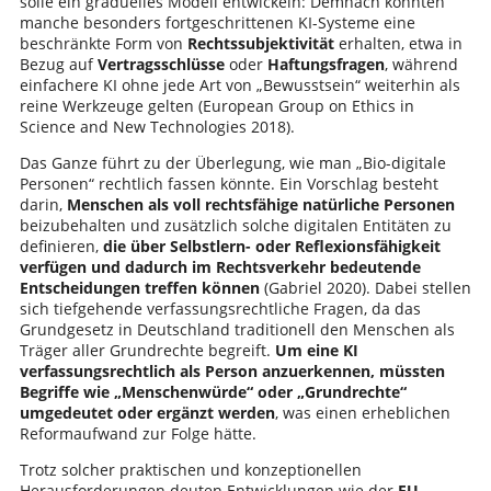
solle ein graduelles Modell entwickeln: Demnach könnten
manche besonders fortgeschrittenen KI-Systeme eine
beschränkte Form von
Rechtssubjektivität
erhalten, etwa in
Bezug auf
Vertragsschlüsse
oder
Haftungsfragen
, während
einfachere KI ohne jede Art von „Bewusstsein“ weiterhin als
reine Werkzeuge gelten (European Group on Ethics in
Science and New Technologies 2018).
Das Ganze führt zu der Überlegung, wie man „Bio-digitale
Personen“ rechtlich fassen könnte. Ein Vorschlag besteht
darin,
Menschen als voll rechtsfähige natürliche Personen
beizubehalten und zusätzlich solche digitalen Entitäten zu
definieren,
die über Selbstlern- oder Reflexionsfähigkeit
verfügen und dadurch im Rechtsverkehr bedeutende
Entscheidungen treffen können
(Gabriel 2020). Dabei stellen
sich tiefgehende verfassungsrechtliche Fragen, da das
Grundgesetz in Deutschland traditionell den Menschen als
Träger aller Grundrechte begreift.
Um eine KI
verfassungsrechtlich als Person anzuerkennen, müssten
Begriffe wie „Menschenwürde“ oder „Grundrechte“
umgedeutet oder ergänzt werden
, was einen erheblichen
Reformaufwand zur Folge hätte.
Trotz solcher praktischen und konzeptionellen
Herausforderungen deuten Entwicklungen wie der
EU