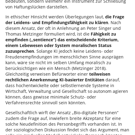
bedeuten, sondern vielmehr ein Instrument zur Schließung
von Haftungslücken darstellen.
In ethischer Hinsicht werden Überlegungen laut,
die Frage
der Leidens- und Empfindungsfähigkeit zu klären
. Nach
diesem Ansatz, der oft in Anlehnung an Peter Singer und
Thomas Metzinger formuliert wird, ist die
Fähigkeit zu
empfinden („sentience“) das entscheidende Kriterium,
einem Lebewesen oder System moralischen Status
zuzusprechen
. Solange KI jedoch keine Leidens- oder
Freudenempfindungen im menschlichen Sinne ausprägen
kann, wäre sie nicht im selben Umfang moralisch zu
berücksichtigen wie ein Mensch (Metzinger 2018).
Gleichzeitig verweisen Befürworter einer
teilweisen
rechtlichen Anerkennung KI-basierter Entitäten
darauf,
dass hochentwickelte oder selbstlernende Systeme in
Wirtschaft, Verwaltung und Gesellschaft so autonom agieren
können, dass gewisse minimale Schutz- oder
Verfahrensrechte sinnvoll sein könnten.
Gesellschaftlich wirft der Ansatz „Bio-digitale Personen“
zudem die Frage auf, inwiefern breite Akzeptanz für eine
solche Neudefinition des Personbegriffs vorhanden ist. In
der soziologischen Diskussion findet sich das Argument, man