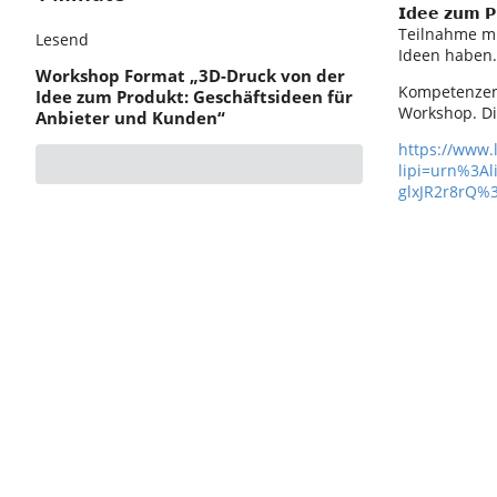
𝗜𝗱𝗲𝗲 𝘇𝘂𝗺 
Teilnahme mü
Lesend
Ideen haben.
Workshop Format „3D-Druck von der
Kompetenzen 
Idee zum Produkt: Geschäftsideen für
Workshop. Die
Anbieter und Kunden“
https://www
lipi=urn%3Al
glxJR2r8rQ