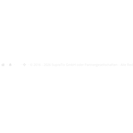
·
·
·
· © 2016 - 2026 SupraTix GmbH oder Partnergesellschaften - Alle Rec