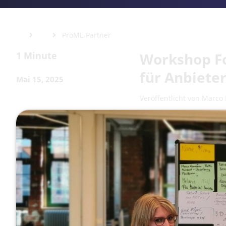
ProML-Partner
1 Minute
Workshop Fo
für Anbiete
Mai 15, 2025
Veröffentlicht von
Marco