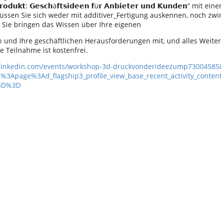
𝗿𝗼𝗱𝘂𝗸𝘁: 𝗚𝗲𝘀𝗰𝗵ä𝗳𝘁𝘀𝗶𝗱𝗲𝗲𝗻 𝗳ü𝗿 𝗔𝗻𝗯𝗶𝗲𝘁𝗲𝗿 𝘂𝗻𝗱 𝗞𝘂𝗻𝗱𝗲𝗻“ 
ssen Sie sich weder mit additiver_Fertigung auskennen, noch zwi
 Sie bringen das Wissen über Ihre eigenen
und Ihre geschäftlichen Herausforderungen mit, und alles Weitere
 Teilnahme ist kostenfrei.
.linkedin.com/events/workshop-3d-druckvonderideezump73004585
i%3Apage%3Ad_flagship3_profile_view_base_recent_activity_cont
%3D%3D