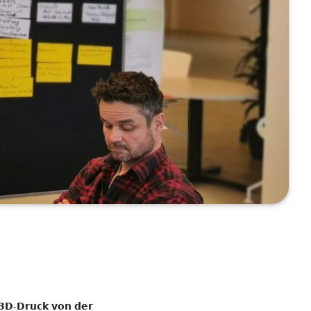
𝗿𝘂𝗰𝗸 𝘃𝗼𝗻 𝗱𝗲𝗿