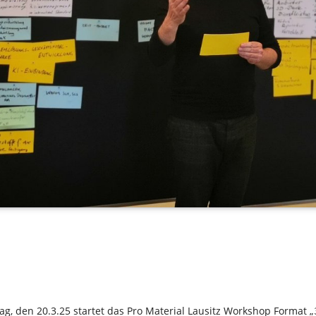
 den 20.3.25 startet das Pro Material Lausitz Workshop Format „𝟯𝗗-𝗗