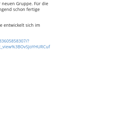
mit einer neuen Gruppe. Für die
ngend schon fertige
 entwickelt sich im
83605858307/?
ent_view%3BOvSJoYHURCuf