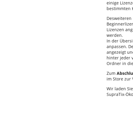
einige Lizen
bestimmten 
Desweiteren 
Beginnerlize
Lizenzen ang
werden.
In der Übers
anpassen. Den
angezeigt und
hinter jeder
Ordner in die
Zum
Abschlu
im Store zur
Wir laden Si
SupraTix-Öko