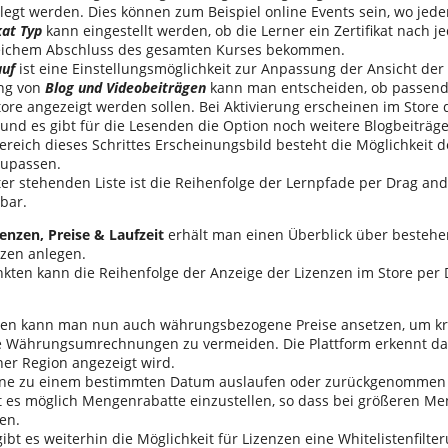
egt werden. Dies können zum Beispiel online Events sein, wo jed
kat Typ
kann eingestellt werden, ob die Lerner ein Zertifikat nach 
reichem Abschluss des gesamten Kurses bekommen.
auf
ist eine Einstellungsmöglichkeit zur Anpassung der Ansicht der 
ung von
Blog und Videobeiträgen
kann man entscheiden, ob passend
ore angezeigt werden sollen. Bei Aktivierung erscheinen im Store d
und es gibt für die Lesenden die Option noch weitere Blogbeiträ
ereich dieses Schrittes Erscheinungsbild besteht die Möglichkeit 
upassen.
ter stehenden Liste ist die Reihenfolge der Lernpfade per Drag an
sbar.
zenzen, Preise & Laufzeit
erhält man einen Überblick über besteh
nzen anlegen.
nkten kann die Reihenfolge der Anzeige der Lizenzen im Store per 
nzen kann man nun auch währungsbezogene Preise ansetzen, um 
 Währungsumrechnungen zu vermeiden. Die Plattform erkennt da
her Region angezeigt wird.
nne zu einem bestimmten Datum auslaufen oder zurückgenommen
 es möglich Mengenrabatte einzustellen, so dass bei größeren M
en.
gibt es weiterhin die Möglichkeit für Lizenzen eine Whitelistenfilt