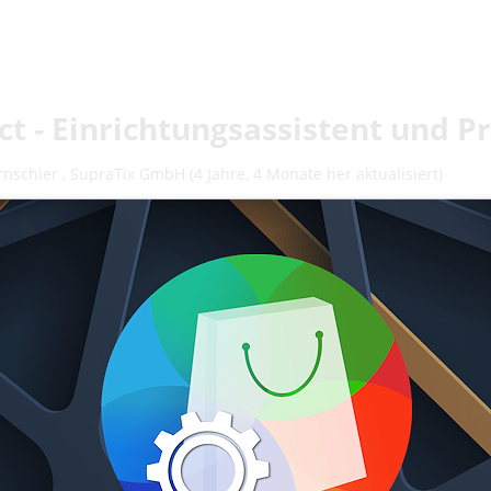
ct - Einrichtungsassistent und 
rnschier
,
SupraTix GmbH
(4 Jahre, 4 Monate her aktualisiert)