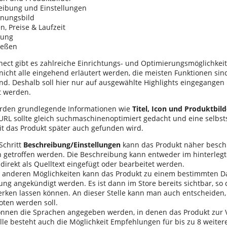
eibung und Einstellungen
inungsbild
n, Preise & Laufzeit
nung
ießen
nect gibt es zahlreiche Einrichtungs- und Optimierungsmöglichkei
 nicht alle eingehend erläutert werden, die meisten Funktionen sin
end. Deshalb soll hier nur auf ausgewählte Highlights eingegangen
t werden.
erden grundlegende Informationen wie
Titel, Icon und Produktbild
URL sollte gleich suchmaschinenoptimiert gedacht und eine selbs
t das Produkt später auch gefunden wird.
Schritt
Beschreibung/Einstellungen
kann das Produkt näher besch
n getroffen werden. Die Beschreibung kann entweder im hinterlegt
direkt als Quelltext eingefügt oder bearbeitet werden.
 anderen Möglichkeiten kann das Produkt zu einem bestimmten 
ung angekündigt werden. Es ist dann im Store bereits sichtbar, so 
erken lassen können. An dieser Stelle kann man auch entscheiden,
oten werden soll.
nen die Sprachen angegeben werden, in denen das Produkt zur 
elle besteht auch die Möglichkeit Empfehlungen für bis zu 8 weite