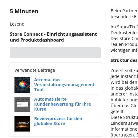
5 Minuten
Beim Partner
besondere Ei
Lesend
Im SupraTix 
Der kostenlo
Store Connect - Einrichtungsassistent
Das Store Co
und Produktdashboard
realen Produ
wichtigen In
Struktur des
Verwandte Beiträge
Zuerst soll 
Jede Instanz 
Attema- das
Wird bei den 
Veranstaltungsmanagement-
in das globa
Tool
anderer Inst
Automatisierte
Anbieter ang
Kundenbewertung für Ihre
Über das Glo
Kurse
geteilt.
Diese Strukt
Reviewprozess für den
Länderauswah
globalen Store
Informatione
übertragen. 