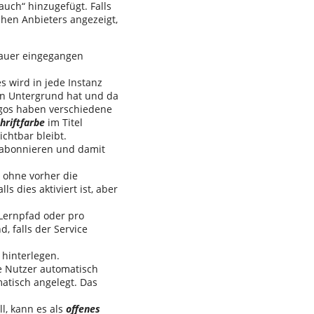
auch“ hinzugefügt. Falls
chen Anbieters angezeigt,
nauer eingegangen
s wird in jede Instanz
en Untergrund hat und da
ogos haben verschiedene
hriftfarbe
im Titel
chtbar bleibt.
abonnieren und damit
, ohne vorher die
s dies aktiviert ist, aber
Lernpfad oder pro
, falls der Service
k hinterlegen.
e Nutzer automatisch
matisch angelegt. Das
l, kann es als
offenes