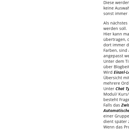
Diese werden 
keine Auswah
sonst immer 
Als nächstes
werden soll.
Hier kann m
übertragen, 
dort immer d
Farben, sind
angepasst we
Unter dem Tit
über Blogbei
Wird
Einzel-
Übersicht mit
mehrere Ordne
Unter
Chat T
Modul/ Kurs/ 
besteht Frag
Falls das
Zwi
Automatische
einer Gruppe 
dient später
Wenn das Pro