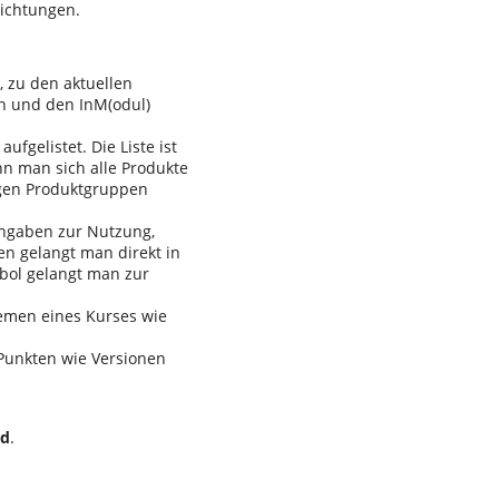
Richtungen.
 zu den aktuellen
n und den InM(odul)
fgelistet. Die Liste ist
n man sich alle Produkte
igen Produktgruppen
Angaben zur Nutzung,
n gelangt man direkt in
bol gelangt man zur
hemen eines Kurses wie
Punkten wie Versionen
rd
.