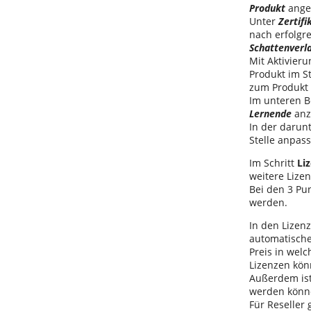
Produkt
angel
Unter
Zertifi
nach erfolg
Schattenverl
Mit Aktivier
Produkt im St
zum Produkt 
Im unteren B
Lernende
anz
In der darun
Stelle anpas
Im Schritt
Li
weitere Lize
Bei den 3 Pu
werden.
In den Lize
automatische
Preis in welc
Lizenzen kö
Außerdem ist
werden könn
Für Reseller 