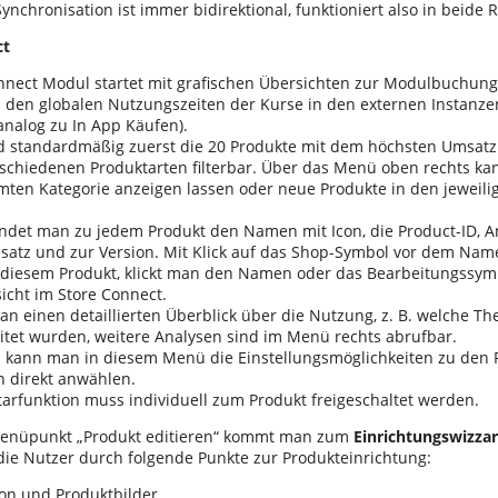
ynchronisation ist immer bidirektional, funktioniert also in beide 
ct
nnect Modul startet mit grafischen Übersichten zur Modulbuchung,
 den globalen Nutzungszeiten der Kurse in den externen Instanze
nalog zu In App Käufen).
d standardmäßig zuerst die 20 Produkte mit dem höchsten Umsatz au
schiedenen Produktarten filterbar. Über das Menü oben rechts kan
mten Kategorie anzeigen lassen oder neue Produkte in den jeweil
 findet man zu jedem Produkt den Namen mit Icon, die Product-ID, 
atz und zur Version. Mit Klick auf das Shop-Symbol vor dem Name
 diesem Produkt, klickt man den Namen oder das Bearbeitungssym
icht im Store Connect.
man einen detaillierten Überblick über die Nutzung, z. B. welche T
itet wurden, weitere Analysen sind im Menü rechts abrufbar.
 kann man in diesem Menü die Einstellungsmöglichkeiten zu den 
n direkt anwählen.
rfunktion muss individuell zum Produkt freigeschaltet werden.
enüpunkt „Produkt editieren“ kommt man zum
Einrichtungswizza
 die Nutzer durch folgende Punkte zur Produkteinrichtung:
Icon und Produktbilder