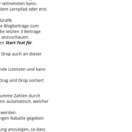
er teilnehmen kann.
jedem Lernpfad oder erst
Grafik.
e Blogbeiträge zum
ie letzten 3 Beiträge
ge anzuschauen.
den
Start-Text für
d Drop auch an dieser
ende Lizenzen und kann
Drag and Drop sortiert
krumme Zahlen durch
nn automatisch, welcher
 werden.
engen Rabatte gegeben
erung anzulegen, so dass