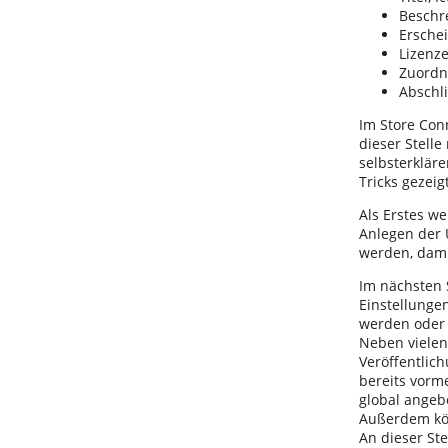
Beschr
Ersche
Lizenze
Zuord
Abschl
Im Store Con
dieser Stelle
selbsterklär
Tricks gezeig
Als Erstes w
Anlegen der 
werden, dami
Im nächsten 
Einstellunge
werden oder 
Neben vielen
Veröffentlich
bereits vorm
global angeb
Außerdem kön
An dieser St