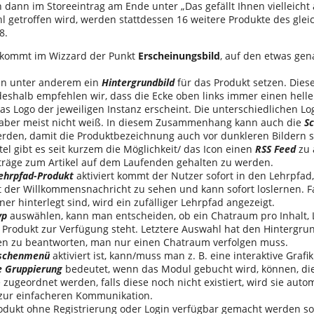
dann im Storeeintrag am Ende unter „Das gefällt Ihnen vielleicht 
l getroffen wird, werden stattdessen 16 weitere Produkte des glei
8.
 kommt im Wizzard der Punkt
Erscheinungsbild
, auf den etwas ge
an unter anderem ein
Hintergrundbild
für das Produkt setzen. Diese
deshalb empfehlen wir, dass die Ecke oben links immer einen hell
as Logo der jeweiligen Instanz erscheint. Die unterschiedlichen L
 aber meist nicht weiß. In diesem Zusammenhang kann auch die
Sc
rden, damit die Produktbezeichnung auch vor dunkleren Bildern si
el gibt es seit kurzem die Möglichkeit/ das Icon einen
RSS Feed
zu 
träge zum Artikel auf dem Laufenden gehalten zu werden.
Lehrpfad-Produkt
aktiviert kommt der Nutzer sofort in den Lehrpfad
 der Willkommensnachricht zu sehen und kann sofort loslernen. Fall
r hinterlegt sind, wird ein zufälliger Lehrpfad angezeigt.
yp
auswählen, kann man entscheiden, ob ein Chatraum pro Inhalt, 
Produkt zur Verfügung steht. Letztere Auswahl hat den Hintergrund
en zu beantworten, man nur einen Chatraum verfolgen muss.
schenmenü
aktiviert ist, kann/muss man z. B. eine interaktive Grafi
 Gruppierung
bedeutet, wenn das Modul gebucht wird, können, di
zugeordnet werden, falls diese noch nicht existiert, wird sie auto
 zur einfacheren Kommunikation.
dukt ohne Registrierung oder Login verfügbar gemacht werden sol