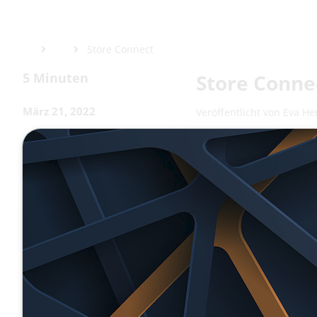
Store Connect
5 Minuten
Store Conne
März 21, 2022
Veröffentlicht von
Eva He