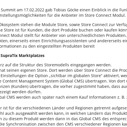
 Summit am 17.02.2022 gab Tobias Göcke einen Einblick in die Fun
nstellungsmöglichkeiten für die Anbieter im Store Connect Modul.
Ökosystem stehen die Module Store, sowie Store Connect zur Verf
se Store ist für Kunden, die dort Produkte buchen oder kaufen kön
nnect Modul stellt für Anbieter von unterschiedlichsten Produkten,
kten, einerseits einen Einrichtungsassistenten und andererseits e
formationen zu den eingestellten Produkten bereit
 SupraTix Marktplatzes
kurz auf die Struktur des Storemodells eingegangen werden.
hat seinen eigenen Store. Dort werden über Store Connect die Prod
Einstellungen die Option „sichtbar im globalen Store“ aktiviert, w
le Content Management System (Global CMS) übertragen. Von dort w
anzen (Kunden) übertragen, die vorher zugestimmt haben, dass au
ezeigt werden dürfen.
bal CMS werden auch später nach einem Kauf Informationen z. B.
ur ist für die verschiedenen Länder und Regionen getrennt aufgeset
l auch ausgewählt werden kann, in welchen Ländern das Produkt si
n zu diesem Produkt werden dann in das Global CMS des entspre
Die Synchronisation zwischen den CMS verschiedener Regionen ka