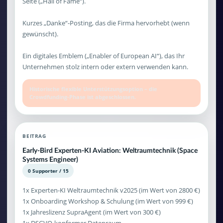
Seite („Hall of Fame“).
Kurzes „Danke“-Posting, das die Firma hervorhebt (wenn
gewünscht).
Ein digitales Emblem („Enabler of European AI“), das Ihr
Unternehmen stolz intern oder extern verwenden kann.
Historische flexible Unterstützungsoption – die
Crowdfunding-Phase ist abgeschlossen.
BEITRAG
Early-Bird Experten-KI Aviation: Weltraumtechnik (Space
Systems Engineer)
0 Supporter / 15
1x Experten-KI Weltraumtechnik v2025 (im Wert von 2800 €)
1x Onboarding Workshop & Schulung (im Wert von 999 €)
1x Jahreslizenz SupraAgent (im Wert von 300 €)