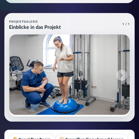
Therapie- und Rehabilitation Agent
PROJEKTGALERIE
1 / 1
Einblicke in das Projekt
Therapie- und Rehabilitation Agent (MCP), die über grundlegende
Projektteam: SupraTix GmbH.
Historischer Finanzierungsstand: 0 EUR von 40.000,00 EUR.
Unterstützer:innen: 0. Erreicht: 0 Prozent.
Historisch veröffentlichte Unterstützungsoptionen: 4.
Aktiver Seitenabschnitt: information.
Qualitätssicherung: Kanonische URL, Robots-Angaben, aggreg