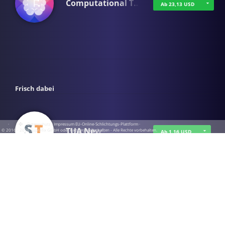
Computational T…
Ab 23,13 USD
Frisch dabei
·
·
·
Datenschutz
·
Impressum
EU-Online-Schlichtungs-Plattform
·
TUA News
© 2016 - 2026 SupraTix GmbH oder Partnergesellschaften - Alle Rechte vorbehalten.
Ab 1,16 USD
course2_only_te…
Ab 1,16 USD