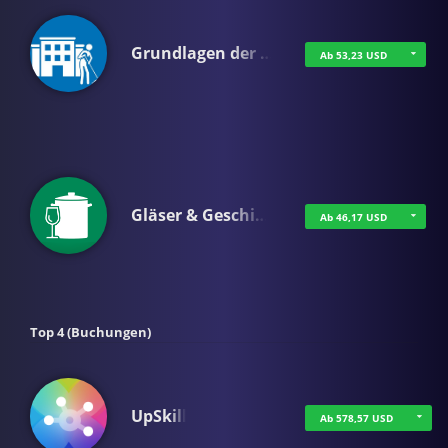
Grundlagen der …
Ab 53,23 USD
Gläser & Geschi…
Ab 46,17 USD
Top 4 (Buchungen)
UpSkill
Ab 578,57 USD