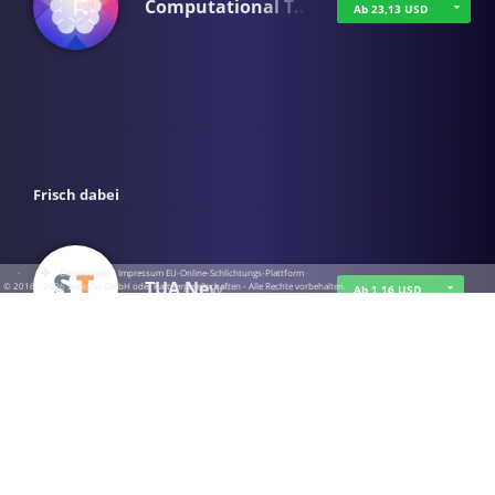
Computational T…
Ab 23,13 USD
Frisch dabei
·
·
·
Datenschutz
·
Impressum
EU-Online-Schlichtungs-Plattform
·
TUA News
© 2016 - 2026 SupraTix GmbH oder Partnergesellschaften - Alle Rechte vorbehalten.
Ab 1,16 USD
course2_only_te…
Ab 1,16 USD