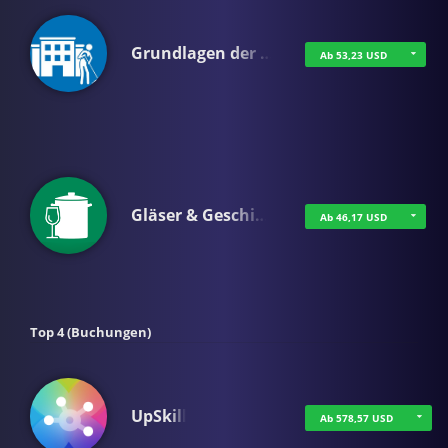
Grundlagen der …
Ab 53,23 USD
Gläser & Geschi…
Ab 46,17 USD
Top 4 (Buchungen)
UpSkill
Ab 578,57 USD