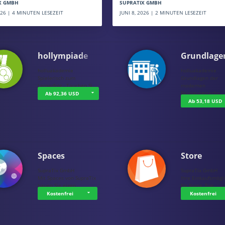
SUPRATIX GMBH
X GMBH
JUNI 8, 2026 | 2 MINUTEN LESEZEIT
2026 | 4 MINUTEN LESEZEIT
hollympiade
Grundlage
holluakademie
holluakademie
Spielerisch zum
Grundlagen der
Lernerfolg - Tauchen Si…
modernen
Reinigungstechn…
Ab 92,36 USD
Ab 53,18 USD
Spaces
Store
SupraTix GmbH
SupraTix GmbH
Mit Spaces von SupraTix
Ihre Einkaufsmögli
bauen Sie eigen…
für Kurse, Fun…
Kostenfrei
Kostenfrei