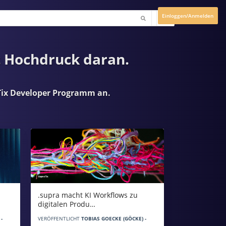
Einloggen/Anmelden
t Hochdruck daran.
ix Developer Programm
an.
.supra macht KI Workflows zu
digitalen Produ…
-
VERÖFFENTLICHT
TOBIAS GOECKE (GÖCKE) -