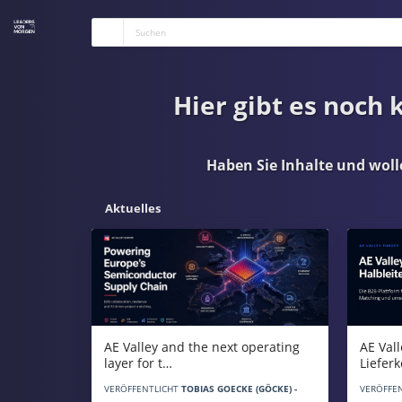
Hier gibt es noch
Haben Sie Inhalte und woll
Aktuelles
AE Vall
AE Valley and the next operating
Liefer
layer for t…
VERÖFFE
VERÖFFENTLICHT
TOBIAS GOECKE (GÖCKE) -