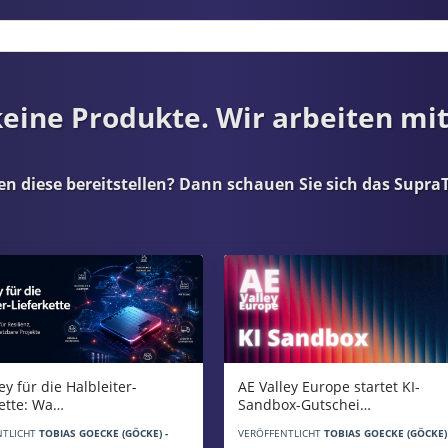
 keine Produkte. Wir arbeiten mi
en diese bereitstellen? Dann schauen Sie sich das
SupraT
AE Valley Europe startet KI-
ey für die Halbleiter-
Sandbox-Gutschei…
kette: Wa…
VERÖFFENTLICHT
TOBIAS GOECKE (GÖCKE) 
NTLICHT
TOBIAS GOECKE (GÖCKE) -