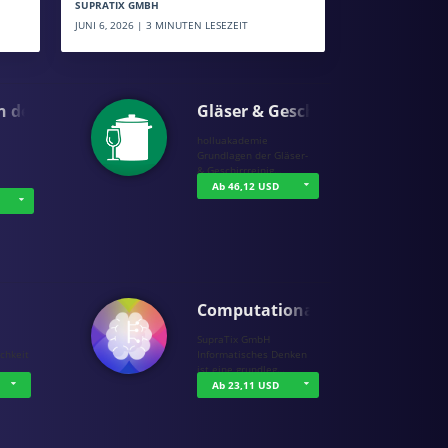
SUPRATIX GMBH
JUNI 6, 2026 | 3 MINUTEN LESEZEIT
n der …
Gläser & Geschi…
holluakademie
Grundlagen der Gläser-
& Geschirrreinig…
Ab 46,12 USD
Computational T…
SupraTix GmbH
chkeit
Informatisches Denken
ist eine grundleg…
Ab 23,11 USD