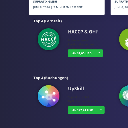
SUPRATI
SUPRATIX GMBH
JUNI 8, 
JUNI 8, 2026 | 3 MINUTEN LESEZEIT
Top 4 (Lernzeit)
HACCP & GHP
holluakademie
Lerninhalte zu den
Themen HACCP, GHP, P…
Ab 67,05 USD
Top 4 (Buchungen)
UpSkill
SupraTix GmbH
UpSkill unterstützt Sie
dabei das Richt…
Ab 577,94 USD