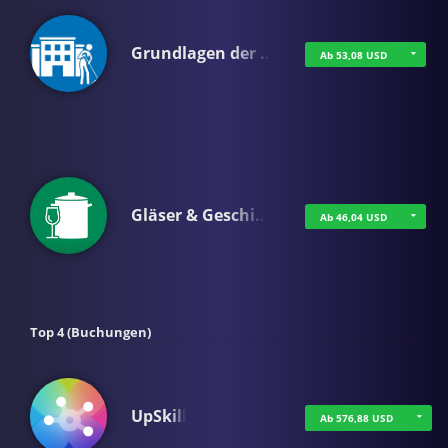
Grundlagen der …
Ab 53,08 USD
Gläser & Geschi…
Ab 46,04 USD
Top 4 (Buchungen)
UpSkill
Ab 576,88 USD