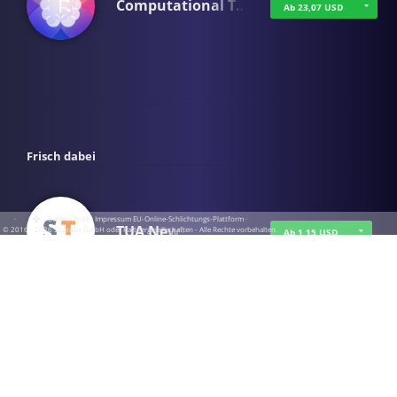
Computational T…
Ab 23,07 USD
Frisch dabei
·
·
·
Datenschutz
·
Impressum
EU-Online-Schlichtungs-Plattform
·
TUA News
© 2016 - 2026 SupraTix GmbH oder Partnergesellschaften - Alle Rechte vorbehalten.
Ab 1,15 USD
course2_only_te…
Ab 1,15 USD