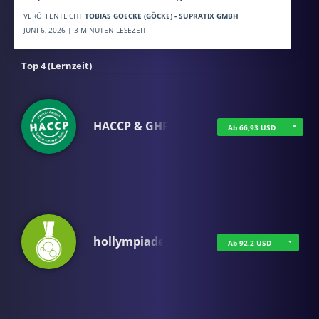
VERÖFFENTLICHT
TOBIAS GOECKE (GÖCKE) - SUPRATIX GMBH
JUNI 6, 2026 | 3 MINUTEN LESEZEIT
Top 4 (Lernzeit)
HACCP & GHP
Ab 66,93 USD
hollympiade
Ab 92,2 USD