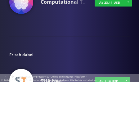
Computational T…
Ab 23,11 USD
Frisch dabei
·
·
·
Datenschutz
·
Impressum
EU-Online-Schlichtungs-Plattform
·
TUA News
© 2016 - 2026 SupraTix GmbH oder Partnergesellschaften - Alle Rechte vorbehalten.
Ab 1,16 USD
course2_only_te…
Ab 1,16 USD