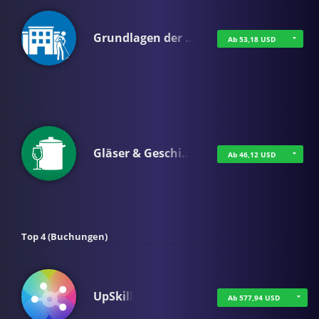
Grundlagen der …
Ab 53,18 USD
Gläser & Geschi…
Ab 46,12 USD
Top 4 (Buchungen)
UpSkill
Ab 577,94 USD