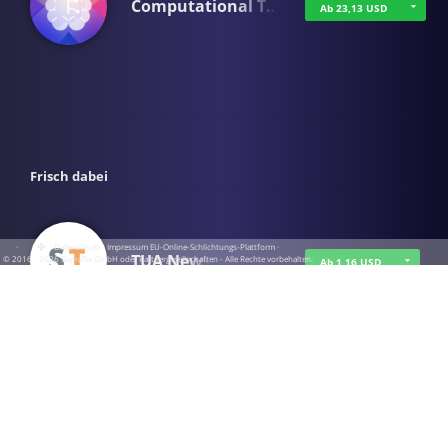
Computational T…
Ab 23,13 USD
Frisch dabei
·
·
·
Datenschutz
·
Impressum
EU-Online-Schlichtungs-Plattform
·
TUA News
© 2016 - 2026 SupraTix GmbH oder Partnergesellschaften - Alle Rechte vorbehalten.
Ab 1,16 USD
course2_only_te…
Ab 1,16 USD