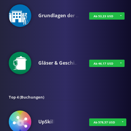
Grundlagen der …
Ab 53,23 USD
Gläser & Geschi…
Ab 46,17 USD
Top 4 (Buchungen)
UpSkill
Ab 578,57 USD