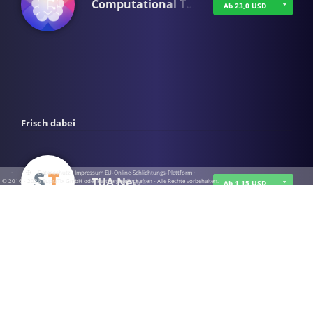
Computational T…
Ab 23,0 USD
Frisch dabei
·
·
·
Datenschutz
·
Impressum
EU-Online-Schlichtungs-Plattform
·
TUA News
© 2016 - 2026 SupraTix GmbH oder Partnergesellschaften - Alle Rechte vorbehalten.
Ab 1,15 USD
course2_only_te…
Ab 1,15 USD