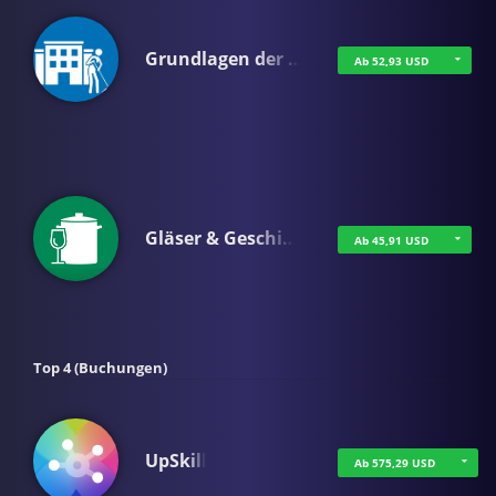
Grundlagen der …
Ab 52,93 USD
Gläser & Geschi…
Ab 45,91 USD
Top 4 (Buchungen)
UpSkill
Ab 575,29 USD