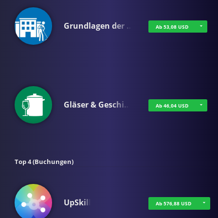
Grundlagen der …
Ab 53,08 USD
Gläser & Geschi…
Ab 46,04 USD
Top 4 (Buchungen)
UpSkill
Ab 576,88 USD