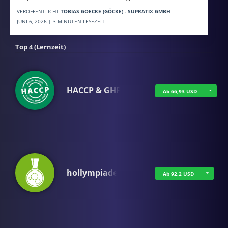
VERÖFFENTLICHT
TOBIAS GOECKE (GÖCKE) - SUPRATIX GMBH
JUNI 6, 2026 | 3 MINUTEN LESEZEIT
Top 4 (Lernzeit)
HACCP & GHP
Ab 66,93 USD
hollympiade
Ab 92,2 USD