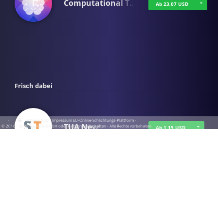
Computational T…
Ab 23,07 USD
Frisch dabei
·
·
·
Datenschutz
·
Impressum
EU-Online-Schlichtungs-Plattform
·
TUA News
© 2016 - 2026 SupraTix GmbH oder Partnergesellschaften - Alle Rechte vorbehalten.
Ab 1,15 USD
course2_only_te…
Ab 1,15 USD