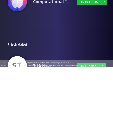
Computational T…
Ab 23,11 USD
Frisch dabei
·
·
·
Datenschutz
·
Impressum
EU-Online-Schlichtungs-Plattform
·
TUA News
© 2016 - 2026 SupraTix GmbH oder Partnergesellschaften - Alle Rechte vorbehalten.
Ab 1,16 USD
course2_only_te…
Ab 1,16 USD