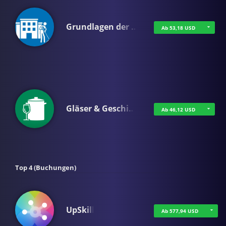
Grundlagen der …
Ab 53,18 USD
Gläser & Geschi…
Ab 46,12 USD
Top 4 (Buchungen)
UpSkill
Ab 577,94 USD