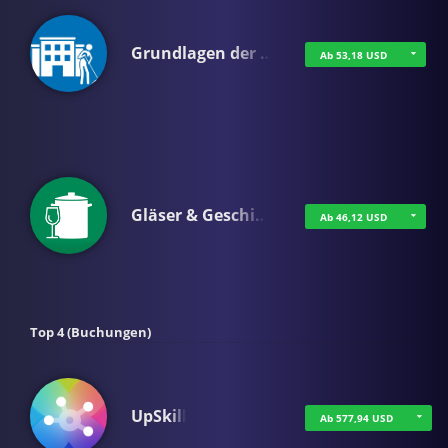
Grundlagen der …
Ab 53,18 USD
Gläser & Geschi…
Ab 46,12 USD
Top 4 (Buchungen)
UpSkill
Ab 577,94 USD