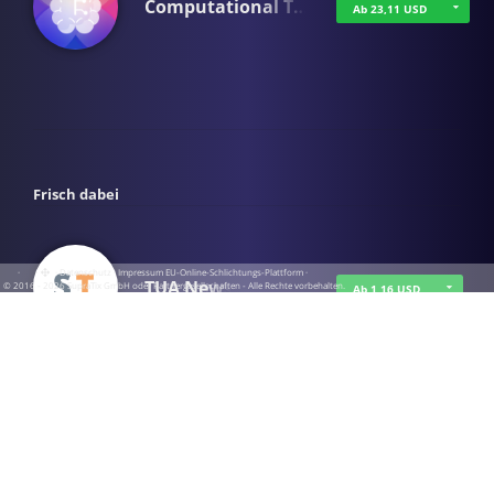
Computational T…
Ab 23,11 USD
Frisch dabei
·
·
·
Datenschutz
·
Impressum
EU-Online-Schlichtungs-Plattform
·
TUA News
© 2016 - 2026 SupraTix GmbH oder Partnergesellschaften - Alle Rechte vorbehalten.
Ab 1,16 USD
course2_only_te…
Ab 1,16 USD