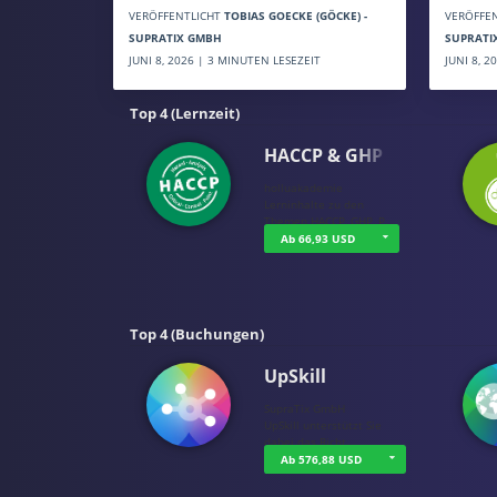
VERÖFFE
VERÖFFENTLICHT
TOBIAS GOECKE (GÖCKE) -
SUPRATI
SUPRATIX GMBH
JUNI 8, 
JUNI 8, 2026 | 3 MINUTEN LESEZEIT
Top 4 (Lernzeit)
HACCP & GHP
holluakademie
Lerninhalte zu den
Themen HACCP, GHP, P…
Ab 66,93 USD
Top 4 (Buchungen)
UpSkill
SupraTix GmbH
UpSkill unterstützt Sie
dabei das Richt…
Ab 576,88 USD