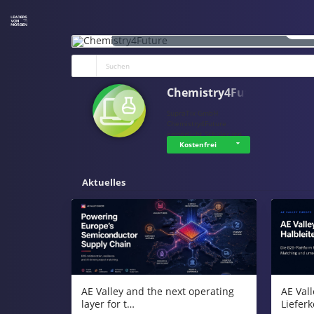
ANS
Chemistry4Future
SupraTix GmbH
Chemistry4Future
ermöglicht Schüler:inn…
Kostenfrei
Aktuelles
AE Vall
AE Valley and the next operating
Liefer
layer for t…