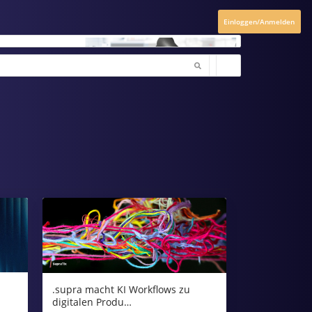
Einloggen/Anmelden
.supra macht KI Workflows zu
digitalen Produ…