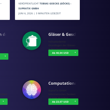
-
VERÖFFENTLICHT
TOBIAS GOECKE (GÖCKE) -
SUPRATIX GMBH
JUNI 6, 2026 | 3 MINUTEN LESEZEIT
n der …
Gläser & Geschi…
holluakademie
Grundlagen der Gläser-
& Geschirrreinig…
Ab 46,04 USD
Computational T…
SupraTix GmbH
chkeit
Informatisches Denken
ist eine grundleg…
Ab 23,07 USD