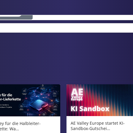
CHAUEN
AE Valley Europe startet KI-
ey für die Halbleiter-
Sandbox-Gutschei…
kette: Wa…