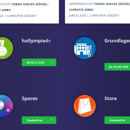
VERÖFFENTLICHT
TOBIAS GOECKE (GÖCKE) 
NTLICHT
TOBIAS GOECKE (GÖCKE) -
SUPRATIX GMBH
X GMBH
JUNI 8, 2026 | 2 MINUTEN LESEZEIT
2026 | 4 MINUTEN LESEZEIT
hollympiade
Grundlage
holluakademie
holluakademie
Spielerisch zum
Grundlagen der
Lernerfolg - Tauchen Si…
modernen
Reinigungstechn…
Ab 92,2 USD
Ab 53,08 USD
Spaces
Store
SupraTix GmbH
SupraTix GmbH
Mit Spaces von SupraTix
Ihre Einkaufsmögli
bauen Sie eigen…
für Kurse, Fun…
Kostenfrei
Kostenfrei