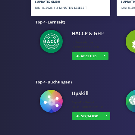
SUPRATI
SUPRATIX GMBH
JUNI 8, 
JUNI 8, 2026 | 3 MINUTEN LESEZEIT
Top 4 (Lernzeit)
HACCP & GHP
holluakademie
Lerninhalte zu den
Themen HACCP, GHP, P…
Ab 67,05 USD
Top 4 (Buchungen)
UpSkill
SupraTix GmbH
UpSkill unterstützt Sie
dabei das Richt…
Ab 577,94 USD