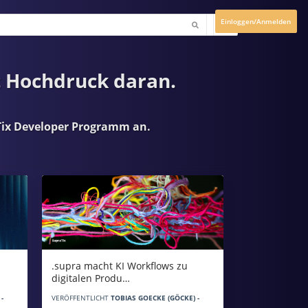
Einloggen/Anmelden
t Hochdruck daran.
ix Developer Programm
an.
.supra macht KI Workflows zu
digitalen Produ…
-
VERÖFFENTLICHT
TOBIAS GOECKE (GÖCKE) -