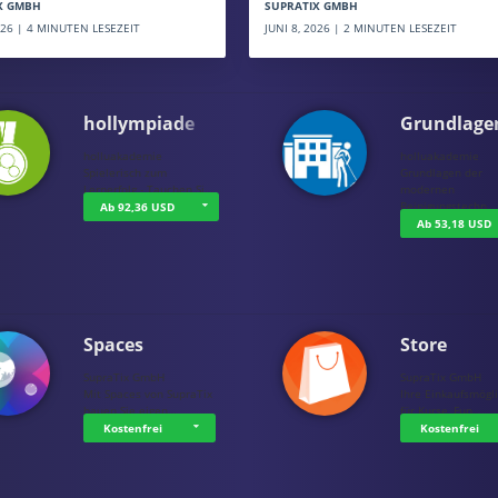
SUPRATIX GMBH
X GMBH
JUNI 8, 2026 | 2 MINUTEN LESEZEIT
2026 | 4 MINUTEN LESEZEIT
hollympiade
Grundlage
holluakademie
holluakademie
Spielerisch zum
Grundlagen der
Lernerfolg - Tauchen Si…
modernen
Reinigungstechn…
Ab 92,36 USD
Ab 53,18 USD
Spaces
Store
SupraTix GmbH
SupraTix GmbH
Mit Spaces von SupraTix
Ihre Einkaufsmögli
bauen Sie eigen…
für Kurse, Fun…
Kostenfrei
Kostenfrei