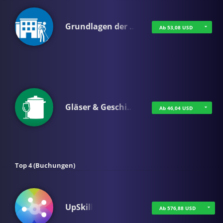
Grundlagen der …
Ab 53,08 USD
Gläser & Geschi…
Ab 46,04 USD
Top 4 (Buchungen)
UpSkill
Ab 576,88 USD