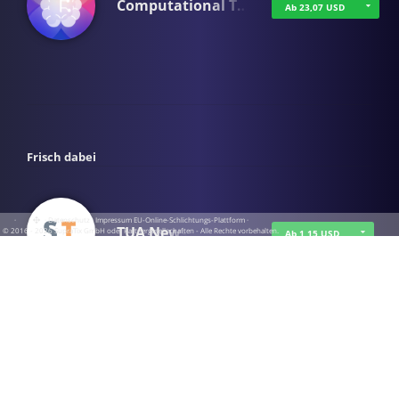
Computational T…
Ab 23,07 USD
Frisch dabei
·
·
·
Datenschutz
·
Impressum
EU-Online-Schlichtungs-Plattform
·
TUA News
© 2016 - 2026 SupraTix GmbH oder Partnergesellschaften - Alle Rechte vorbehalten.
Ab 1,15 USD
course2_only_te…
Ab 1,15 USD