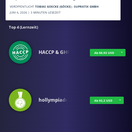
VERÖFFENTLICHT
TOBIAS GOECKE (GÖCKE) - SUPRATIX GMBH
JUNI 6, 2026 | 3 MINUTEN LESEZEIT
Top 4 (Lernzeit)
HACCP & GHP
Ab 66,93 USD
hollympiade
Ab 92,2 USD