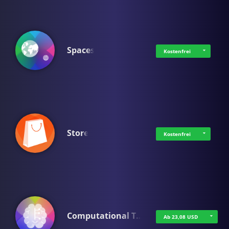
Spaces
Kostenfrei
Store
Kostenfrei
Computational T…
Ab 23,08 USD