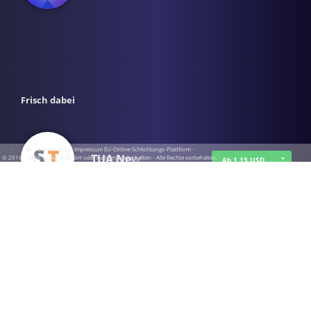
Frisch dabei
·
·
·
Datenschutz
·
Impressum
EU-Online-Schlichtungs-Plattform
·
TUA News
© 2016 - 2026 SupraTix GmbH oder Partnergesellschaften - Alle Rechte vorbehalten.
Ab 1,15 USD
course2_only_te…
Ab 1,15 USD