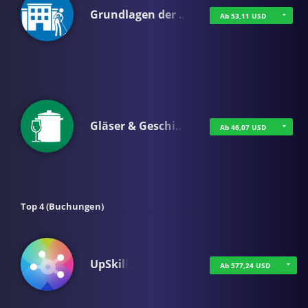
Grundlagen der …
Ab 53,11 USD
Gläser & Geschi…
Ab 46,07 USD
Top 4 (Buchungen)
UpSkill
Ab 577,24 USD