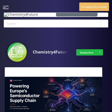
CHEMISTRY4FUTURE
Einloggen/Anmelden
ANSCHAUEN
Chemistry4Future
Kostenfrei
Aktuelles