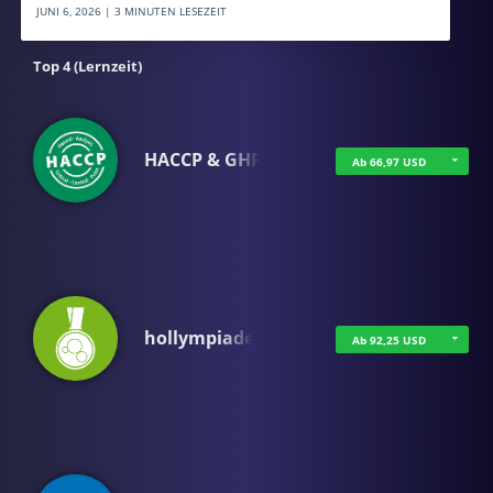
JUNI 6, 2026 | 3 MINUTEN LESEZEIT
Top 4 (Lernzeit)
HACCP & GHP
Ab 66,97 USD
hollympiade
Ab 92,25 USD