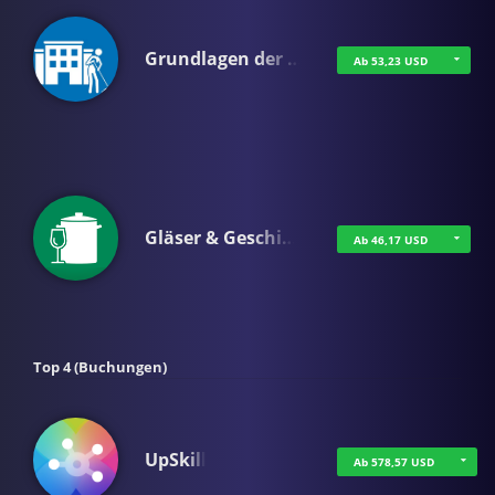
Grundlagen der …
Ab 53,23 USD
Gläser & Geschi…
Ab 46,17 USD
Top 4 (Buchungen)
UpSkill
Ab 578,57 USD