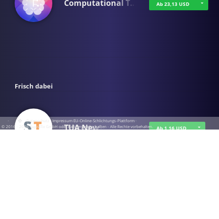
Computational T…
Ab 23,13 USD
Frisch dabei
·
·
·
Datenschutz
·
Impressum
EU-Online-Schlichtungs-Plattform
·
TUA News
© 2016 - 2026 SupraTix GmbH oder Partnergesellschaften - Alle Rechte vorbehalten.
Ab 1,16 USD
course2_only_te…
Ab 1,16 USD