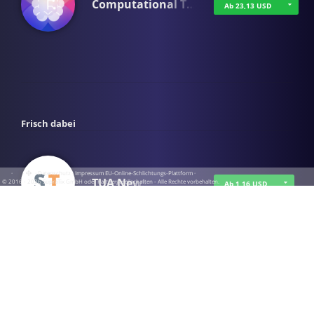
Computational T…
Ab 23,13 USD
Frisch dabei
·
·
·
Datenschutz
·
Impressum
EU-Online-Schlichtungs-Plattform
·
TUA News
© 2016 - 2026 SupraTix GmbH oder Partnergesellschaften - Alle Rechte vorbehalten.
Ab 1,16 USD
course2_only_te…
Ab 1,16 USD