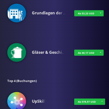
Grundlagen der …
Ab 53,23 USD
Gläser & Geschi…
Ab 46,17 USD
Top 4 (Buchungen)
UpSkill
Ab 578,57 USD