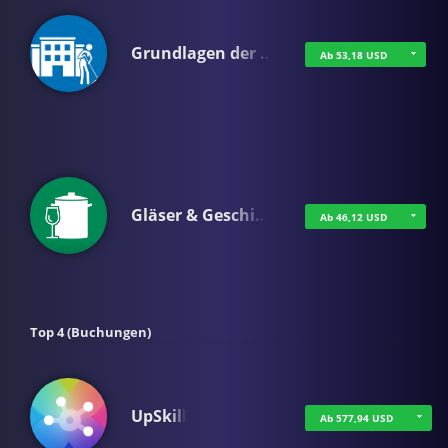
Grundlagen der …
Ab 53,18 USD
Gläser & Geschi…
Ab 46,12 USD
Top 4 (Buchungen)
UpSkill
Ab 577,94 USD