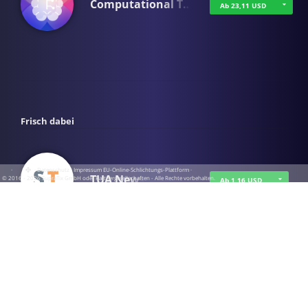
Computational T…
Ab 23,11 USD
Frisch dabei
·
·
·
Datenschutz
·
Impressum
EU-Online-Schlichtungs-Plattform
·
TUA News
© 2016 - 2026 SupraTix GmbH oder Partnergesellschaften - Alle Rechte vorbehalten.
Ab 1,16 USD
course2_only_te…
Ab 1,16 USD