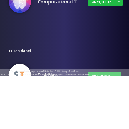
Computational T…
Ab 23,13 USD
Frisch dabei
·
·
·
Datenschutz
·
Impressum
EU-Online-Schlichtungs-Plattform
·
TUA News
© 2016 - 2026 SupraTix GmbH oder Partnergesellschaften - Alle Rechte vorbehalten.
Ab 1,16 USD
course2_only_te…
Ab 1,16 USD