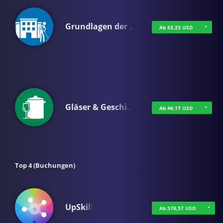
Grundlagen der …
Ab 53,23 USD
Gläser & Geschi…
Ab 46,17 USD
Top 4 (Buchungen)
UpSkill
Ab 578,57 USD