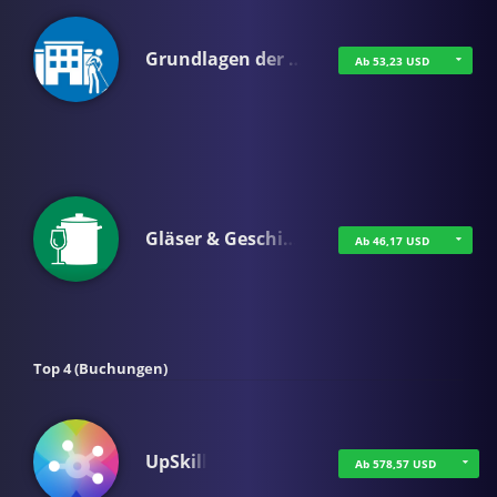
Grundlagen der …
Ab 53,23 USD
Gläser & Geschi…
Ab 46,17 USD
Top 4 (Buchungen)
UpSkill
Ab 578,57 USD