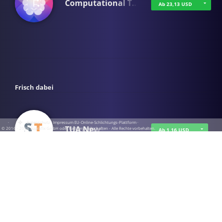
Computational T…
Ab 23,13 USD
Frisch dabei
·
·
·
Datenschutz
·
Impressum
EU-Online-Schlichtungs-Plattform
·
TUA News
© 2016 - 2026 SupraTix GmbH oder Partnergesellschaften - Alle Rechte vorbehalten.
Ab 1,16 USD
course2_only_te…
Ab 1,16 USD