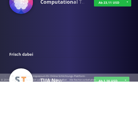
Computational T…
Ab 23,11 USD
Frisch dabei
·
·
·
Datenschutz
·
Impressum
EU-Online-Schlichtungs-Plattform
·
TUA News
© 2016 - 2026 SupraTix GmbH oder Partnergesellschaften - Alle Rechte vorbehalten.
Ab 1,16 USD
course2_only_te…
Ab 1,16 USD