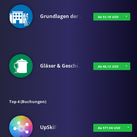
Grundlagen der …
Ab 53,18 USD
Gläser & Geschi…
Ab 46,12 USD
Top 4 (Buchungen)
UpSkill
Ab 577,94 USD