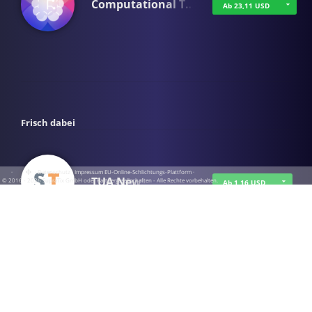
Computational T…
Ab 23,11 USD
Frisch dabei
·
·
·
Datenschutz
·
Impressum
EU-Online-Schlichtungs-Plattform
·
TUA News
© 2016 - 2026 SupraTix GmbH oder Partnergesellschaften - Alle Rechte vorbehalten.
Ab 1,16 USD
course2_only_te…
Ab 1,16 USD