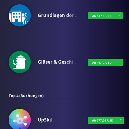
Grundlagen der …
Ab 53,18 USD
Gläser & Geschi…
Ab 46,12 USD
Top 4 (Buchungen)
UpSkill
Ab 577,94 USD