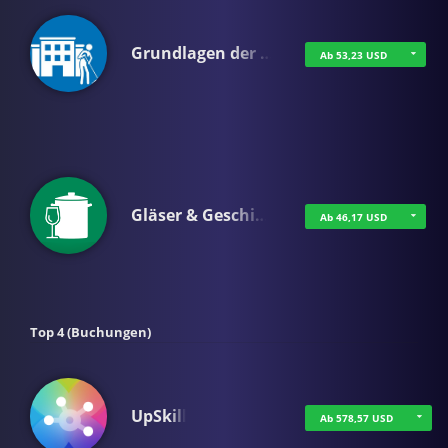
Grundlagen der …
Ab 53,23 USD
Gläser & Geschi…
Ab 46,17 USD
Top 4 (Buchungen)
UpSkill
Ab 578,57 USD