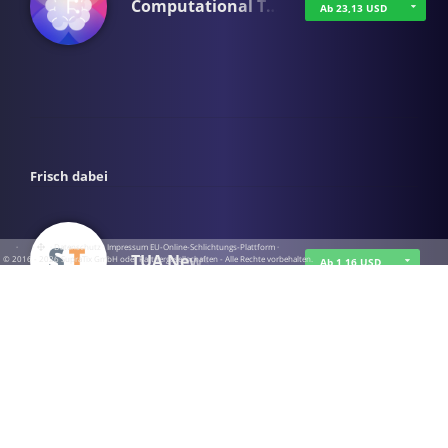
Computational T…
Ab 23,13 USD
Frisch dabei
·
·
·
Datenschutz
·
Impressum
EU-Online-Schlichtungs-Plattform
·
TUA News
© 2016 - 2026 SupraTix GmbH oder Partnergesellschaften - Alle Rechte vorbehalten.
Ab 1,16 USD
course2_only_te…
Ab 1,16 USD