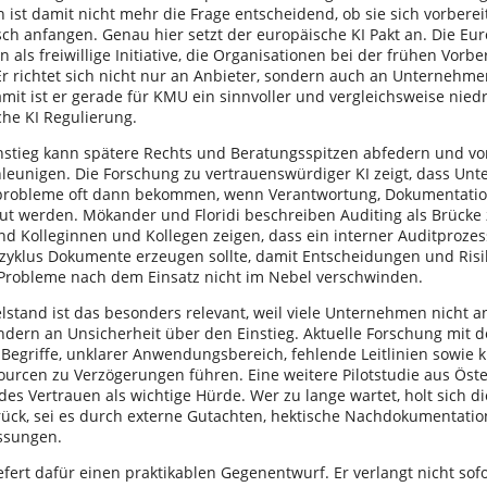
ist damit nicht mehr die Frage entscheidend, ob sie sich vorberei
sch anfangen. Genau hier setzt der europäische KI Pakt an. Die E
n als freiwillige Initiative, die Organisationen bei der frühen Vorbe
Er richtet sich nicht nur an Anbieter, sondern auch an Unternehme
mit ist er gerade für KMU ein sinnvoller und vergleichsweise niedr
che KI Regulierung.
instieg kann spätere Rechts und Beratungsspitzen abfedern und vo
leunigen. Die Forschung zu vertrauenswürdiger KI zeigt, dass Un
robleme oft dann bekommen, wenn Verantwortung, Dokumentation
ut werden. Mökander und Floridi beschreiben Auditing als Brücke
 und Kolleginnen und Kollegen zeigen, dass ein interner Auditproz
zyklus Dokumente erzeugen sollte, damit Entscheidungen und Risi
Probleme nach dem Einsatz nicht im Nebel verschwinden.
elstand ist das besonders relevant, weil viele Unternehmen nicht 
ondern an Unsicherheit über den Einstieg. Aktuelle Forschung mit 
 Begriffe, unklarer Anwendungsbereich, fehlende Leitlinien sowie 
ourcen zu Verzögerungen führen. Eine weitere Pilotstudie aus Öst
es Vertrauen als wichtige Hürde. Wer zu lange wartet, holt sich d
urück, sei es durch externe Gutachten, hektische Nachdokumentatio
ssungen.
iefert dafür einen praktikablen Gegenentwurf. Er verlangt nicht sofo