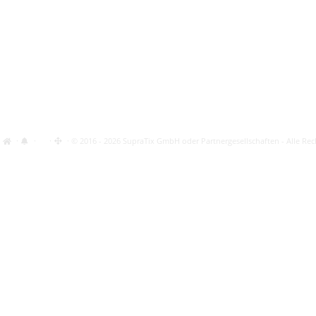
·
·
·
· © 2016 - 2026 SupraTix GmbH oder Partnergesellschaften - Alle Rec