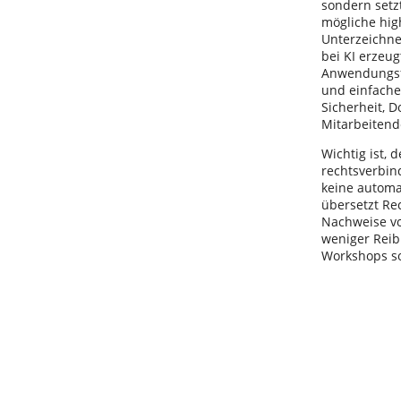
sondern setz
mögliche hig
Unterzeichne
bei KI erzeug
Anwendungsfä
und einfache
Sicherheit, 
Mitarbeitend
Wichtig ist, 
rechtsverbind
keine automa
übersetzt Re
Nachweise vor
weniger Reib
Workshops so