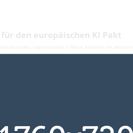
 für den europäischen KI Pakt
 Goecke (Göcke)
,
SupraTix GmbH
(1 Monat, 4 Wochen her aktualisie