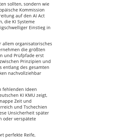
ten sollten, sondern wie
uropäische Kommission
reitung auf den AI Act
n, die KI Systeme
igschwelliger Einstieg in
r allem organisatorisches
ternehmen die größten
 und Prüfpfade erst
 zwischen Prinzipien und
ess entlang des gesamten
ken nachvollziehbar
an fehlenden Ideen
deutschen KI KMU zeigt,
knappe Zeit und
erreich und Tschechien
iese Unsicherheit später
n oder verspätete
rt perfekte Reife,