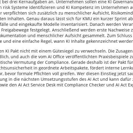
t bei drei Kernaufgaben an. Unternehmen sollen eine KI Governanc
h risk Systeme identifizieren und KI Kompetenz im Unternehmen a
r verpflichten sich zusätzlich zu menschlicher Aufsicht, Risikomi
ten Inhalten. Genau daraus lässt sich für KMU ein kurzer Sprint a
lle und eingekaufte Modelle inventarisiert. Danach werden Veran
 Freigabewege festgelegt. Anschließend werden erste Nachweise 
Dokumentation und menschlicher Aufsicht gesammelt. Zum Schluss f
e und eine einfache Regel, wann KI Inhalte gekennzeichnet werde
den KI Pakt nicht mit einem Gütesiegel zu verwechseln. Die Zusagen
lich, und auch die vom AI Office veröffentlichten Praxisbeispiele
tische Vermutung der Compliance. Gerade deshalb ist der Pakt für
chtsunsicherheit in geordnete Arbeitspakete, fördert interne Lernk
, bevor formale Pflichten voll greifen. Wer diesen Einstieg jetzt sa
ung in die nächsten Umsetzungsstufen des AI Act und kann dafür 
wie den AI Act Service Desk mit Compliance Checker und AI Act Ex