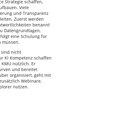
e Strategie schaffen,
ufbauen. Viele
nderung und Transparenz
bleiten. Zuerst werden
twortlichkeiten benannt
zu Datengrundlagen,
olgt eine Schulung für
n müssen.
 sind nicht
 zur KI Kompetenz schaffen
 KMU nützlich. Er
urven und bereitet
uber organisiert, geht mit
zusätzlich Webinare,
plorer nutzen.