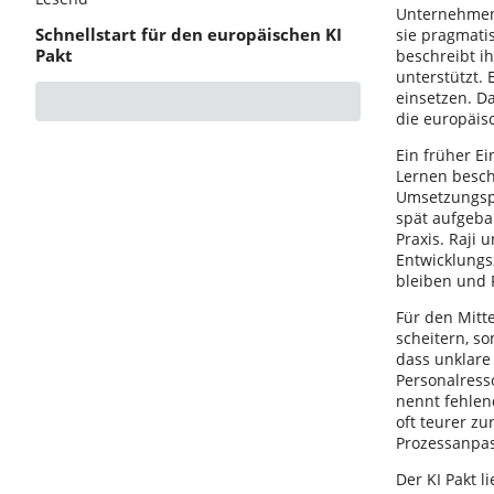
Unternehmen 
Schnellstart für den europäischen KI
sie pragmati
Pakt
beschreibt ih
unterstützt. 
einsetzen. Da
die europäis
Ein früher E
Lernen besch
Umsetzungsp
spät aufgeba
Praxis. Raji
Entwicklungs
bleiben und 
Für den Mitt
scheitern, s
dass unklare
Personalress
nennt fehlend
oft teurer z
Prozessanpa
Der KI Pakt l