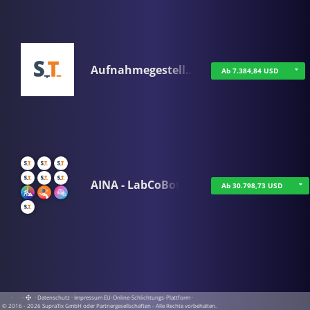
Aufnahmegestell…
Ab 7.384,84 USD
AINA - LabCoBot
Ab 30.798,73 USD
·
·
·
Datenschutz
·
Impressum
EU-Online-Schlichtungs-Plattform
·
© 2016 - 2026 SupraTix GmbH oder Partnergesellschaften - Alle Rechte vorbehalten.