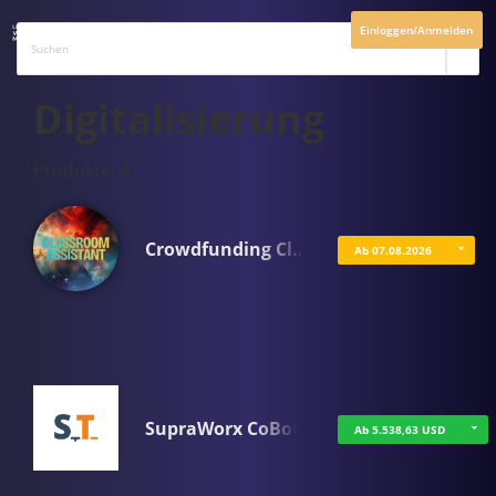
Einloggen/Anmelden
Digitalisierung
Produkte: 4
Crowdfunding Cl…
Ab 07.08.2026
SupraWorx CoBot
Ab 5.538,63 USD