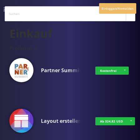
Einloggen/Anmelden
Einkauf
Produkte: 4
Partner Summit
Kostenfrei
Layout erstellen
Ab 324,82 USD