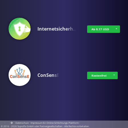
Internetsicherh…
Ab 9,17 USD
ConSensE
Kostenfrei
·
·
·
Datenschutz
·
Impressum
EU-Online-Schlichtungs-Plattform
·
© 2016 - 2026 SupraTix GmbH oder Partnergesellschaften - Alle Rechte vorbehalten.